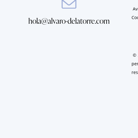
Av
Co
hola@alvaro-delatorre.com
© 
per
re